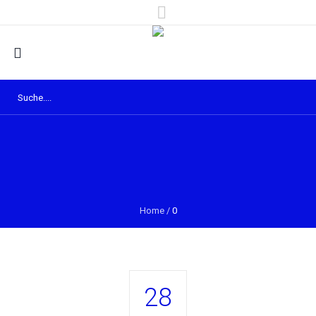
Home
/
0
28