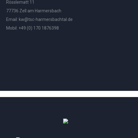
Rösslematt 11
77736 Zell am Harmersbach
Email:
kw@tsc-harmersbachtal.de
Mobil: +
49 (0) 170 1876398