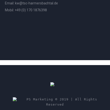
Email:
kw@tsc-harmersbachtal.de
Mobil: +
49 (0) 170 1876398
PS Marketing © 2019 | All Rights
Reserved