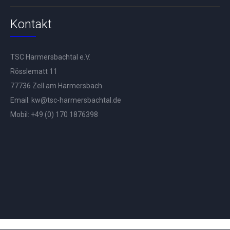
Kontakt
TSC Harmersbachtal e.V.
Rösslematt 11
77736 Zell am Harmersbach
Email:
kw@tsc-harmersbachtal.de
Mobil: +
49 (0) 170 1876398