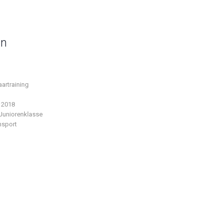
in
aartraining
 2018
Juniorenklasse
nsport