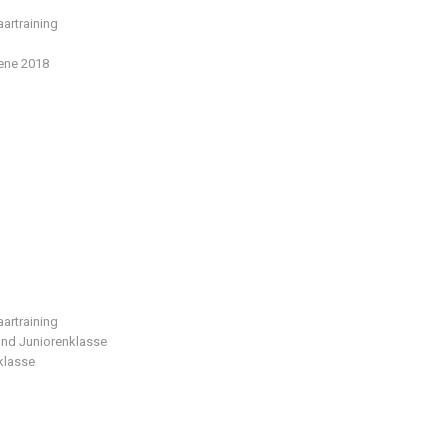
aartraining
ene 2018
aartraining
und Juniorenklasse
klasse