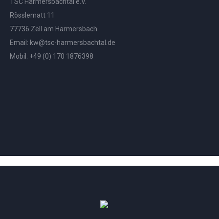
TSC Harmersbachtal e.V.
Rösslematt 11
77736 Zell am Harmersbach
Email:
kw@tsc-harmersbachtal.de
Mobil: +
49 (0) 170 1876398